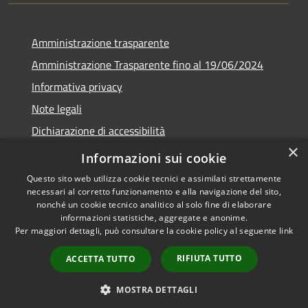
Amministrazione trasparente
Amministrazione Trasparente fino al 19/06/2024
Informativa privacy
Note legali
Dichiarazione di accessibilità
×
Meccanismo di feedback
Informazioni sui cookie
Questo sito web utilizza cookie tecnici e assimilati strettamente
necessari al corretto funzionamento e alla navigazione del sito,
nonché un cookie tecnico analitico al solo fine di elaborare
informazioni statistiche, aggregate e anonime.
RSS
Copyright © 2026 • Comune di
Per maggiori dettagli, può consultare la cookie policy al seguente
link
Accessibilità
Lorenzago di Cadore • Powered
Privacy
Municipium
Accesso
by
•
RIFIUTA TUTTO
ACCETTA TUTTO
Cookie
redazione
Mappa del sito
MOSTRA DETTAGLI