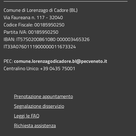
Comune di Lorenzago di Cadore (BL)
Via Faureana n. 117 - 32040
Codice Fiscale: 00185950250
Partita IVA: 00185950250
IBAN:
IT57S0200861080 000003465
326
IT33A0760111900000011673324
PEC:
comune.lorenzagodicadore.bl@pecveneto.it
Centralino Unico: +39 0435 75001
Prenotazione appuntamento
Segnalazione disservizio
Leggi le FAQ
Richiesta assistenza