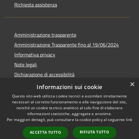
Richiesta assistenza
Amministrazione trasparente
Amministrazione Trasparente fino al 19/06/2024
Informativa privacy
Note legali
Dichiarazione di accessibilità
×
Meccanismo di feedback
Informazioni sui cookie
Questo sito web utilizza cookie tecnici e assimilati strettamente
necessari al corretto funzionamento e alla navigazione del sito,
nonché un cookie tecnico analitico al solo fine di elaborare
informazioni statistiche, aggregate e anonime.
RSS
Copyright © 2026 • Comune di
Per maggiori dettagli, può consultare la cookie policy al seguente
link
Accessibilità
Lorenzago di Cadore • Powered
Privacy
Municipium
Accesso
by
•
RIFIUTA TUTTO
ACCETTA TUTTO
Cookie
redazione