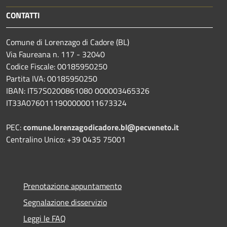
CONTATTI
Comune di Lorenzago di Cadore (BL)
Via Faureana n. 117 - 32040
Codice Fiscale: 00185950250
Partita IVA: 00185950250
IBAN:
IT57S0200861080 000003465
326
IT33A0760111900000011673324
PEC:
comune.lorenzagodicadore.bl@pecveneto.it
Centralino Unico: +39 0435 75001
Prenotazione appuntamento
Segnalazione disservizio
Leggi le FAQ