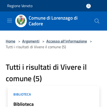
Salta al contenuto principale
Regione Veneto
Comune di Lorenzago di
Cadore
Home
>
Argomenti
>
Accesso all'informazione
>
Tutti i risultati di Vivere il comune (5)
Tutti i risultati di Vivere il
comune (5)
BIBLIOTECA
Biblioteca