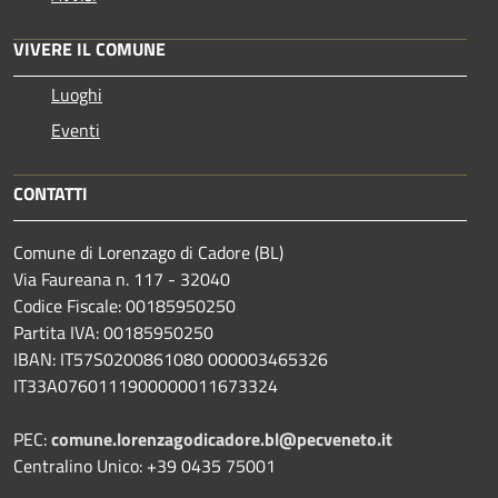
VIVERE IL COMUNE
Luoghi
Eventi
CONTATTI
Comune di Lorenzago di Cadore (BL)
Via Faureana n. 117 - 32040
Codice Fiscale: 00185950250
Partita IVA: 00185950250
IBAN:
IT57S0200861080 000003465
326
IT33A0760111900000011673324
PEC:
comune.lorenzagodicadore.bl@pecveneto.it
Centralino Unico: +39 0435 75001