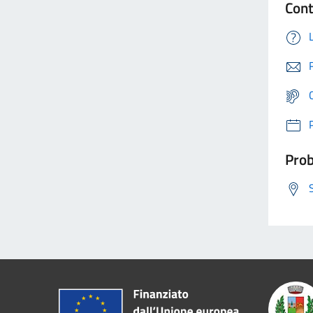
Cont
Prob