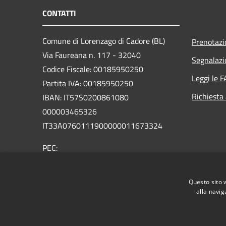
CONTATTI
Comune di Lorenzago di Cadore (BL)
Prenotaz
Via Faureana n. 117 - 32040
Segnalazi
Codice Fiscale: 00185950250
Leggi le 
Partita IVA: 00185950250
Richiesta
IBAN:
IT57S0200861080
000003465
326
IT33A0760111900000011673324
PEC:
comune.lorenzagodicadore.bl@pecveneto.it
Centralino Unico: +39 0435 75001
Questo sito 
alla navig