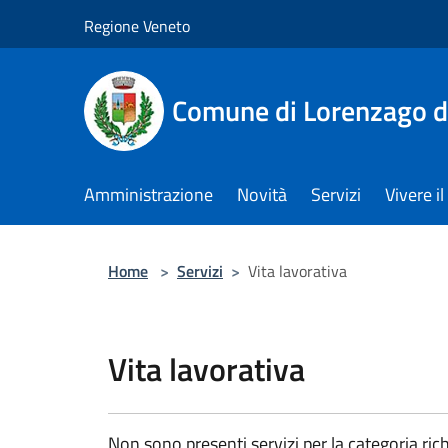
Salta al contenuto principale
Regione Veneto
Comune di Lorenzago d
Amministrazione
Novità
Servizi
Vivere 
Home
>
Servizi
>
Vita lavorativa
Vita lavorativa
Non sono presenti servizi per la categoria rich