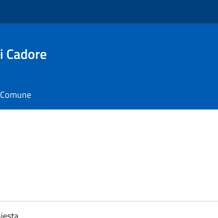
i Cadore
il Comune
iesta.