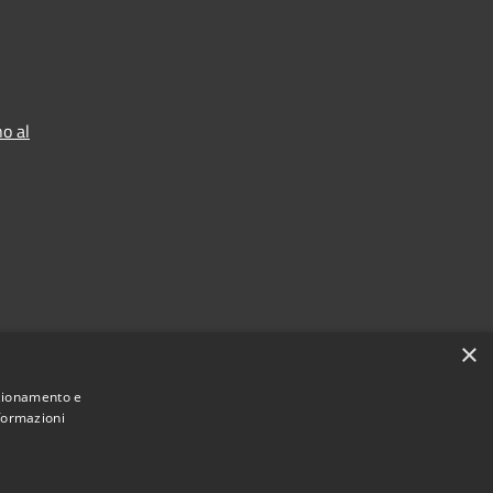
o al
×
nzionamento e
nformazioni