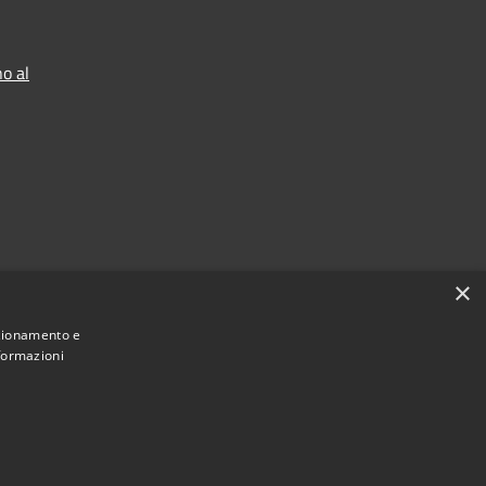
o al
×
nzionamento e
nformazioni
Municipium
Accesso
 Lorenzago di Cadore • Powered by
•
redazione