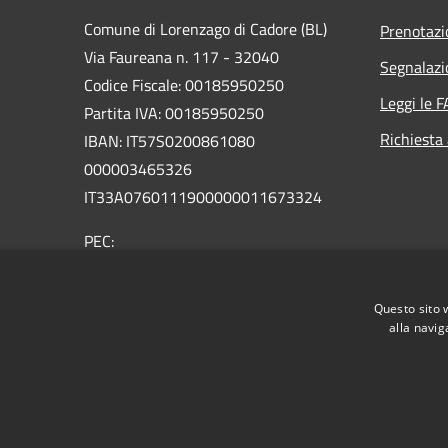
Comune di Lorenzago di Cadore (BL)
Prenotaz
Via Faureana n. 117 - 32040
Segnalazi
Codice Fiscale: 00185950250
Leggi le 
Partita IVA: 00185950250
Richiesta
IBAN:
IT57S0200861080
000003465
326
IT33A0760111900000011673324
PEC:
comune.lorenzagodicadore.bl@pecveneto.it
Centralino Unico: +39 0435 75001
Questo sito 
alla navig
RSS
Accessibilità
Privacy
Cookie
Mappa de