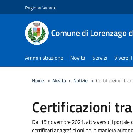
Salta al contenuto principale
Regione Veneto
Comune di Lorenzago d
Amministrazione
Novità
Servizi
Vivere 
Home
>
Novità
>
Notizie
>
Certificazioni tr
Certificazioni t
Dal 15 novembre 2021, attraverso il portale de
certificati anagrafici online in maniera auton