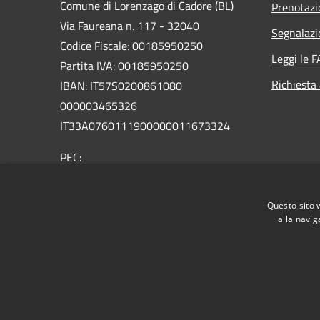
Comune di Lorenzago di Cadore (BL)
Prenotaz
Via Faureana n. 117 - 32040
Segnalazi
Codice Fiscale: 00185950250
Leggi le 
Partita IVA: 00185950250
Richiesta
IBAN:
IT57S0200861080
000003465
326
IT33A0760111900000011673324
PEC:
comune.lorenzagodicadore.bl@pecveneto.it
Centralino Unico: +39 0435 75001
Questo sito 
alla navig
RSS
Accessibilità
Privacy
Cookie
Mappa de