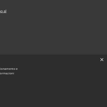
o al
×
nzionamento e
nformazioni
Municipium
Accesso
 Lorenzago di Cadore • Powered by
•
redazione