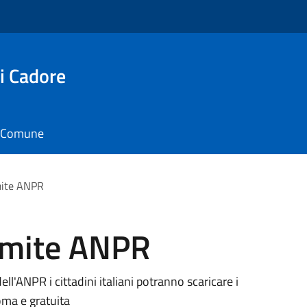
i Cadore
il Comune
amite ANPR
ramite ANPR
ll'ANPR i cittadini italiani potranno scaricare i
oma e gratuita