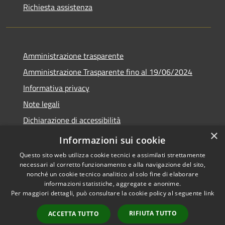
Richiesta assistenza
Amministrazione trasparente
Amministrazione Trasparente fino al 19/06/2024
Informativa privacy
Note legali
Dichiarazione di accessibilità
×
Meccanismo di feedback
Informazioni sui cookie
Questo sito web utilizza cookie tecnici e assimilati strettamente
necessari al corretto funzionamento e alla navigazione del sito,
nonché un cookie tecnico analitico al solo fine di elaborare
informazioni statistiche, aggregate e anonime.
RSS
Copyright © 2026 • Comune di
Per maggiori dettagli, può consultare la cookie policy al seguente
link
Accessibilità
Lorenzago di Cadore • Powered
Privacy
Municipium
Accesso
by
•
RIFIUTA TUTTO
ACCETTA TUTTO
Cookie
redazione