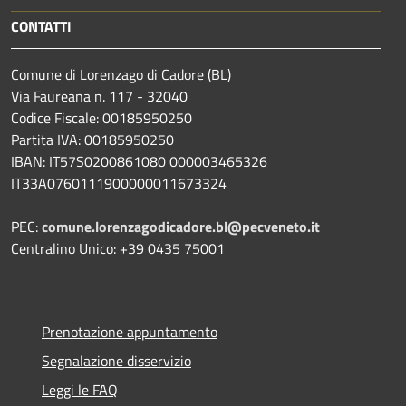
CONTATTI
Comune di Lorenzago di Cadore (BL)
Via Faureana n. 117 - 32040
Codice Fiscale: 00185950250
Partita IVA: 00185950250
IBAN:
IT57S0200861080 000003465
326
IT33A0760111900000011673324
PEC:
comune.lorenzagodicadore.bl@pecveneto.it
Centralino Unico: +39 0435 75001
Prenotazione appuntamento
Segnalazione disservizio
Leggi le FAQ