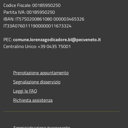
Codice Fiscale: 00185950250
Partita IVA: 00185950250
IBAN:
IT57S0200861080 000003465
326
IT33A0760111900000011673324
PEC:
comune.lorenzagodicadore.bl@pecveneto.it
Centralino Unico: +39 0435 75001
Prenotazione appuntamento
Segnalazione disservizio
Leggi le FAQ
Richiesta assistenza
Amministrazione trasparente