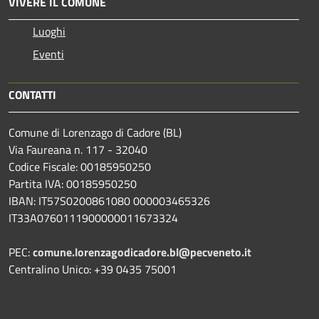
VIVERE IL COMUNE
Luoghi
Eventi
CONTATTI
Comune di Lorenzago di Cadore (BL)
Via Faureana n. 117 - 32040
Codice Fiscale: 00185950250
Partita IVA: 00185950250
IBAN:
IT57S0200861080 000003465
326
IT33A0760111900000011673324
PEC:
comune.lorenzagodicadore.bl@pecveneto.it
Centralino Unico: +39 0435 75001