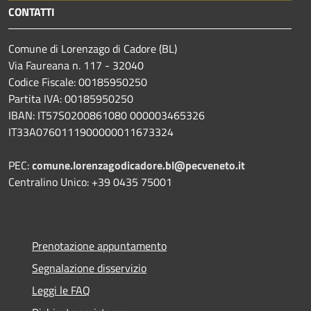
CONTATTI
Comune di Lorenzago di Cadore (BL)
Via Faureana n. 117 - 32040
Codice Fiscale: 00185950250
Partita IVA: 00185950250
IBAN:
IT57S0200861080 000003465
326
IT33A0760111900000011673324
PEC:
comune.lorenzagodicadore.bl@pecveneto.it
Centralino Unico: +39 0435 75001
Prenotazione appuntamento
Segnalazione disservizio
Leggi le FAQ