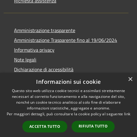
Richiesta assistenza
Amministrazione trasparente
Amministrazione Trasparente fino al 19/06/2024
Informativa privacy
Note legali
Dichiarazione di accessibilità
×
Meccanismo di feedback
Informazioni sui cookie
Questo sito web utilizza cookie tecnici e assimilati strettamente
necessari al corretto funzionamento e alla navigazione del sito,
nonché un cookie tecnico analitico al solo fine di elaborare
informazioni statistiche, aggregate e anonime.
RSS
Copyright © 2026 • Comune di
Per maggiori dettagli, può consultare la cookie policy al seguente
link
Accessibilità
Lorenzago di Cadore • Powered
Privacy
Municipium
Accesso
by
•
RIFIUTA TUTTO
ACCETTA TUTTO
Cookie
redazione