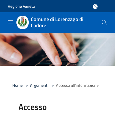
Salta al contenuto principale
Regione Veneto
Comune di Lorenzago di
Cadore
Home
>
Argomenti
>
Accesso all'informazione
Accesso