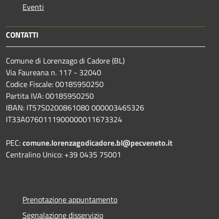
Eventi
CONTATTI
Comune di Lorenzago di Cadore (BL)
Via Faureana n. 117 - 32040
Codice Fiscale: 00185950250
Partita IVA: 00185950250
IBAN:
IT57S0200861080 000003465
326
IT33A0760111900000011673324
PEC:
comune.lorenzagodicadore.bl@pecveneto.it
Centralino Unico: +39 0435 75001
Prenotazione appuntamento
Segnalazione disservizio